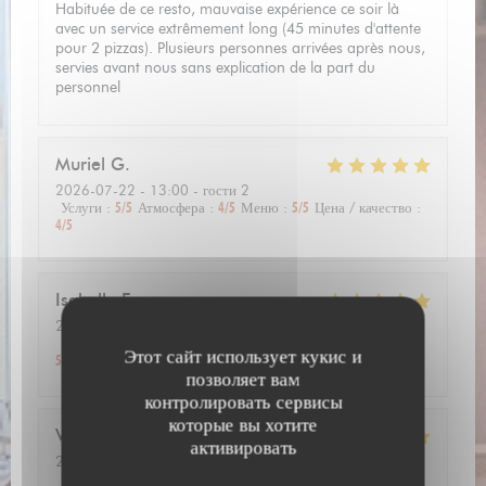
Habituée de ce resto, mauvaise expérience ce soir là
avec un service extrêmement long (45 minutes d'attente
pour 2 pizzas). Plusieurs personnes arrivées après nous,
servies avant nous sans explication de la part du
personnel
Muriel
G
2026-07-22
- 13:00 - гости 2
Услуги
:
5
/5
Атмосфера
:
4
/5
Меню
:
5
/5
Цена / качество
:
4
/5
Isabelle
F
2026-07-11
- 13:00 - гости 6
Услуги
:
5
/5
Атмосфера
:
5
/5
Меню
:
5
/5
Цена / качество
:
Этот сайт использует кукис и
5
/5
позволяет вам
контролировать сервисы
которые вы хотите
Viviane
L
активировать
2026-07-10
- 12:30 - гости 2
Услуги
:
5
/5
Атмосфера
:
5
/5
Меню
:
5
/5
Цена / качество
: