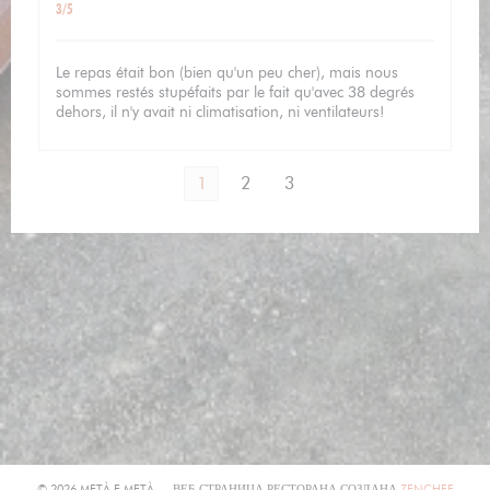
3
/5
Le repas était bon (bien qu'un peu cher), mais nous
sommes restés stupéfaits par le fait qu'avec 38 degrés
dehors, il n'y avait ni climatisation, ni ventilateurs!
1
2
3
((ОТК
© 2026 METÀ E METÀ — ВЕБ-СТРАНИЦА РЕСТОРАНА СОЗДАНА
ZENCHEF