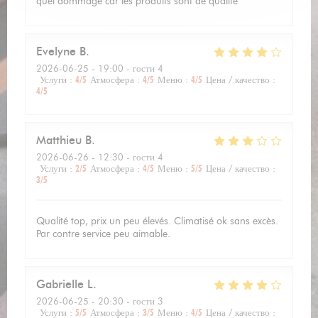
quel dommage car les produits sont de qualité
Evelyne
B
2026-06-25
- 19:00 - гости 4
Услуги
:
4
/5
Атмосфера
:
4
/5
Меню
:
4
/5
Цена / качество
:
4
/5
Matthieu
B
2026-06-26
- 12:30 - гости 4
Услуги
:
2
/5
Атмосфера
:
4
/5
Меню
:
5
/5
Цена / качество
:
3
/5
Qualité top, prix un peu élevés. Climatisé ok sans excès.
Par contre service peu aimable.
Gabrielle
L
2026-06-25
- 20:30 - гости 3
Услуги
:
5
/5
Атмосфера
:
3
/5
Меню
:
4
/5
Цена / качество
: