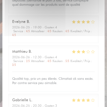
dépassés (demandé le pain 3 fois, service compliqué
quel dommage car les produits sont de qualité
Evelyne
B
2026-06-25
- 19:00 - Gasten 4
Service
:
4
/5
Atmosfeer
:
4
/5
Keuken
:
4
/5
Kwaliteit / Prijs
:
4
/5
Matthieu
B
2026-06-26
- 12:30 - Gasten 4
Service
:
2
/5
Atmosfeer
:
4
/5
Keuken
:
5
/5
Kwaliteit / Prijs
:
3
/5
Qualité top, prix un peu élevés. Climatisé ok sans excès.
Par contre service peu aimable.
Gabrielle
L
2026-06-25
- 20:30 - Gasten 3