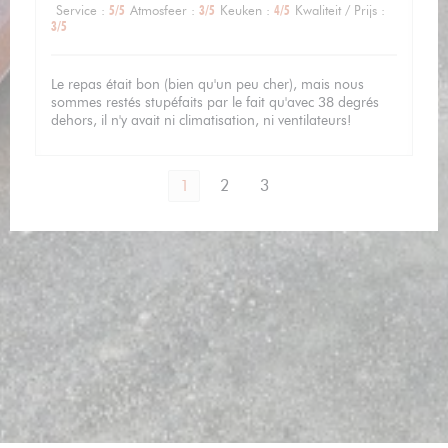
Service
:
5
/5
Atmosfeer
:
3
/5
Keuken
:
4
/5
Kwaliteit / Prijs
:
3
/5
Le repas était bon (bien qu'un peu cher), mais nous
sommes restés stupéfaits par le fait qu'avec 38 degrés
dehors, il n'y avait ni climatisation, ni ventilateurs!
1
2
3