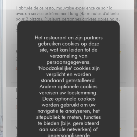
Habituée de ce resto, mauvaise expérience ce soir là
avec un service extrêmement long (45 minutes d'attente
pour 2 pizzas). Plusieurs personnes arrivées après nous,
servies avant nous sans explication de la part du
personnel
Het restaurant en zijn partners
gebruiken cookies op deze
site, wat kan leiden tot de
Muriel
G
verzameling van
2026-07-22
- 13:00 - Gasten 2
persoonsgegevens.
Service
:
5
/5
Atmosfeer
:
4
/5
Keuken
:
5
/5
Kwaliteit / Prijs
:
'Noodzakelijke' cookies zijn
4
/5
verplicht en worden
standaard geïnstalleerd.
Andere optionele cookies
Isabelle
F
vereisen uw toestemming.
2026-07-11
- 13:00 - Gasten 6
Deze optionele cookies
Service
:
5
/5
Atmosfeer
:
5
/5
Keuken
:
5
/5
Kwaliteit / Prijs
:
worden gebruikt om uw
5
/5
navigatie te analyseren, het
sitepubliek te meten, functies
te bieden (bijv. gerelateerd
Viviane
L
aan sociale netwerken) of
gepersonaliseerde
2026-07-10
- 12:30 - Gasten 2