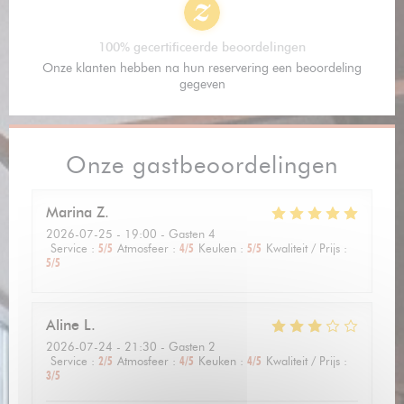
100% gecertificeerde beoordelingen
Onze klanten hebben na hun reservering een beoordeling
gegeven
Onze gastbeoordelingen
Marina
Z
2026-07-25
- 19:00 - Gasten 4
Service
:
5
/5
Atmosfeer
:
4
/5
Keuken
:
5
/5
Kwaliteit / Prijs
:
5
/5
Aline
L
2026-07-24
- 21:30 - Gasten 2
Service
:
2
/5
Atmosfeer
:
4
/5
Keuken
:
4
/5
Kwaliteit / Prijs
:
3
/5