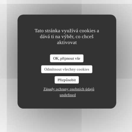
V souladu se zákonem o ochraně spotřebitele máte právo odmítnout marketingová volání registrací v
Robinsonově seznamu:
robinsonseznam.cz
. Pro více informací o zpracování vašich údajů si přečtěte naše
zásady ochrany osobních údajů
.
Tato stránka využívá cookies a
dává ti na výběr, co chceš
aktivovat
OK, přijmout vše
Odmítnout všechny cookies
Přizpůsobit
Zásady ochrany osobních údajů
Waze Map (Google) je vypnutý.
Povolit
undefined
Obecné informace
Služby
Air Conditioning, Private Hire, ,
Platební metody
Paiement Sans ContactPaiement Sans Contact, Eurocard/Mastercard,