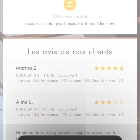
100% avis vérifiés
Seuls les clients ayant réservé ont laissé leur avis
Les avis de nos clients
Marina
Z
2026-07-25
- 19:00 - Couverts 4
Service
:
5
/5
Ambiance
:
4
/5
Cuisine
:
5
/5
Qualité / Prix
:
5
/5
Aline
L
2026-07-24
- 21:30 - Couverts 2
Service
:
2
/5
Ambiance
:
4
/5
Cuisine
:
4
/5
Qualité / Prix
:
3
/5
Habituée de ce resto, mauvaise expérience ce soir là
avec un service extrêmement long (45 minutes d'attente