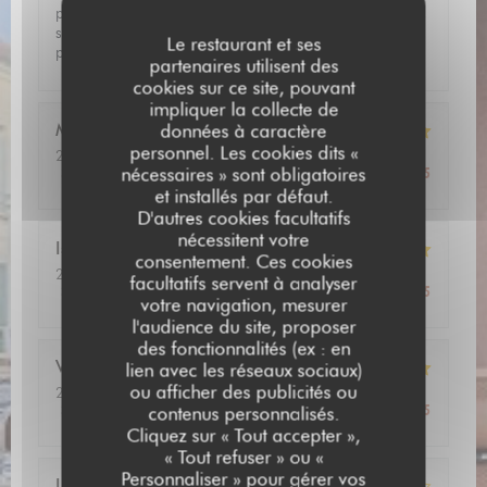
pour 2 pizzas). Plusieurs personnes arrivées après nous,
servies avant nous sans explication de la part du
Le restaurant et ses
personnel
partenaires utilisent des
cookies sur ce site, pouvant
impliquer la collecte de
Muriel
G
données à caractère
personnel. Les cookies dits «
2026-07-22
- 13:00 - Couverts 2
nécessaires » sont obligatoires
Service
:
5
/5
Ambiance
:
4
/5
Cuisine
:
5
/5
Qualité / Prix
:
4
/5
et installés par défaut.
D'autres cookies facultatifs
nécessitent votre
Isabelle
F
consentement. Ces cookies
2026-07-11
- 13:00 - Couverts 6
facultatifs servent à analyser
Service
:
5
/5
Ambiance
:
5
/5
Cuisine
:
5
/5
Qualité / Prix
:
5
/5
votre navigation, mesurer
l'audience du site, proposer
des fonctionnalités (ex : en
Viviane
L
lien avec les réseaux sociaux)
ou afficher des publicités ou
2026-07-10
- 12:30 - Couverts 2
Service
:
5
/5
Ambiance
:
5
/5
Cuisine
:
5
/5
Qualité / Prix
:
5
/5
contenus personnalisés.
Cliquez sur « Tout accepter »,
« Tout refuser » ou «
Personnaliser » pour gérer vos
Laurent
L