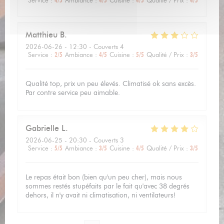
Service
:
4
/5
Ambiance
:
4
/5
Cuisine
:
4
/5
Qualité / Prix
:
4
/5
Matthieu
B
2026-06-26
- 12:30 - Couverts 4
Service
:
2
/5
Ambiance
:
4
/5
Cuisine
:
5
/5
Qualité / Prix
:
3
/5
Qualité top, prix un peu élevés. Climatisé ok sans excès.
Par contre service peu aimable.
Gabrielle
L
2026-06-25
- 20:30 - Couverts 3
Service
:
5
/5
Ambiance
:
3
/5
Cuisine
:
4
/5
Qualité / Prix
:
3
/5
Le repas était bon (bien qu'un peu cher), mais nous
sommes restés stupéfaits par le fait qu'avec 38 degrés
dehors, il n'y avait ni climatisation, ni ventilateurs!